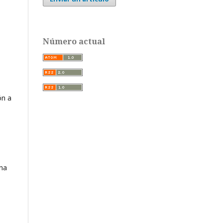
Número actual
ón a
una