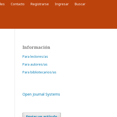
des
Contacto
Registrarse
Ingresar
Buscar
Buscar
Información
Para lectores/as
Para autores/as
Para bibliotecarios/as
Open Journal Systems
Enviar un artículo