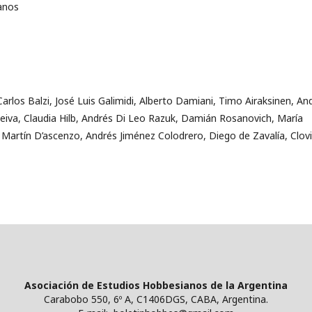
anos
 Carlos Balzi, José Luis Galimidi, Alberto Damiani, Timo Airaksinen, An
Leiva, Claudia Hilb, Andrés Di Leo Razuk, Damián Rosanovich, María
 Martín D’ascenzo, Andrés Jiménez Colodrero, Diego de Zavalía, Clov
Asociación de Estudios Hobbesianos de la Argentina
Carabobo 550, 6º A, C1406DGS, CABA, Argentina.