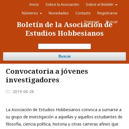
Inicio
Sobre la Asociación
Sobre el Boletín
Números
Novedades
Contacto
Registrarse
Ingresar
Buscar
Boletín de la Asociación de
Estudios Hobbesianos
Buscar
Convocatoria a jóvenes
investigadores
2019-06-26
La Asociación de Estudios Hobbesianos convoca a sumarse a
su grupo de investigación a aquellas y aquellos estudiantes de
filosofía, ciencia política, historia u otras carreras afines que